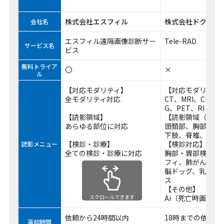
株式会社エスフィル
株式会社ドクター
会社名
エスフィル遠隔画像診断サー
Tele-RAD
サービス名
ビス
無料トライア
〇
×
ル
【対応モダリティ】
【対応モダリティ
全モダリティ対応
CT、MRI、CR、D
G、PET、RI
【読影領域】
【読影領域（CT/M
あらゆる部位に対応
頭頚部、胸部、腹
下肢、脊椎、心臓
【検診・診療】
【検診対応】
読影メニュー
全ての検診・診療に対応
胸部・胃部検診、
フィ、肺がんCT、
脳ドッグ、乳腺ト
ス
【その他】
Ai（死亡時画像診
スクロールできます
依頼から24時間以内
18時までの依頼で
返却時間