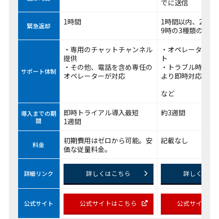
でに送信
1時間
1時間以内、2時間
緊急返却
9時の3種類のオプ
・専用のチャットチャンネル
・オペレーターに
提供
ト
・その他、電話を含め専任の
・トラブル時には
サポート体制
オペレーターが対応
より即時対応
など
即時トライアル導入最短
約3週間
導入までの期
間
1週間
初期費用はゼロから可能。安
記載なし
料金
価な従量料金。
詳しくはこちら
詳しくはこ
詳細リンク
公式サイトはこちら
公式サイトは
公式サイト