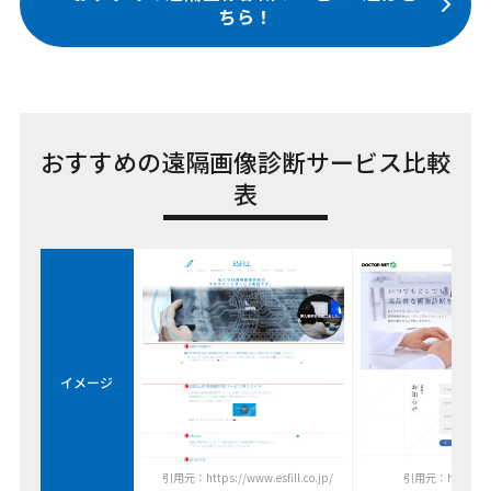
ちら！
おすすめの遠隔画像診断サービス比較
表
イメージ
引用元：https://www.esfill.co.jp/
引用元：https://dr