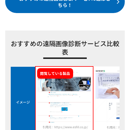
ちら！
おすすめの遠隔画像診断サービス比較
表
イメージ
引用元：https://www.esfill.co.jp/
引用元：https://dr