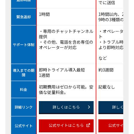
でに送信
1時間
1時間以内、2時間
緊急返却
9時の3種類のオプ
・専用のチャットチャンネル
・オペレーターに
提供
ト
・その他、電話を含め専任の
・トラブル時には
サポート体制
オペレーターが対応
より即時対応
など
即時トライアル導入最短
約3週間
導入までの期
間
1週間
初期費用はゼロから可能。安
記載なし
料金
価な従量料金。
詳しくはこちら
詳しくはこ
詳細リンク
公式サイトはこちら
公式サイトは
公式サイト