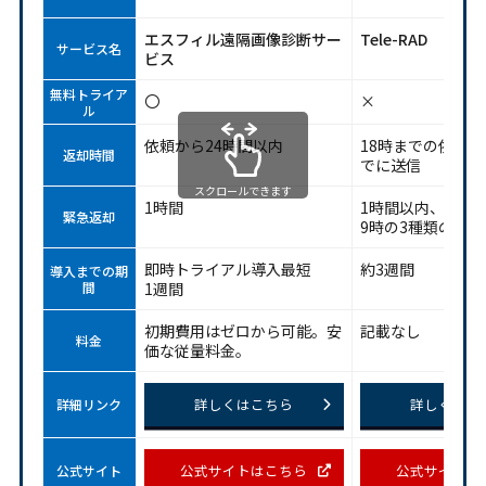
エスフィル遠隔画像診断サー
Tele-RAD
サービス名
ビス
無料トライア
〇
×
ル
依頼から24時間以内
18時までの依頼で
返却時間
でに送信
スクロールできます
1時間
1時間以内、2時
緊急返却
9時の3種類のオ
即時トライアル導入最短
約3週間
導入までの期
間
1週間
初期費用はゼロから可能。安
記載なし
料金
価な従量料金。
詳しくはこちら
詳しくはこ
詳細リンク
公式サイトはこちら
公式サイトは
公式サイト