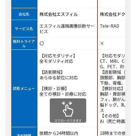
株式会社エスフィル
株式会社ドクター
会社名
エスフィル遠隔画像診断サー
Tele-RAD
サービス名
ビス
無料トライア
〇
×
ル
【対応モダリティ】
【対応モダリティ
全モダリティ対応
CT、MRI、CR、D
G、PET、RI
【読影領域】
【読影領域（CT/M
あらゆる部位に対応
頭頚部、胸部、腹
下肢、脊椎、心臓
【検診・診療】
【検診対応】
読影メニュー
全ての検診・診療に対応
胸部・胃部検診、
フィ、肺がんCT、
脳ドッグ、乳腺ト
ス
【その他】
Ai（死亡時画像診
スクロールできます
依頼から24時間以内
18時までの依頼で
返却時間