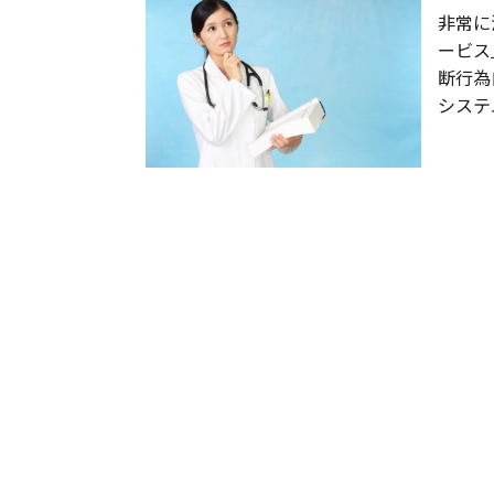
非常に
ービス
断行為
システム