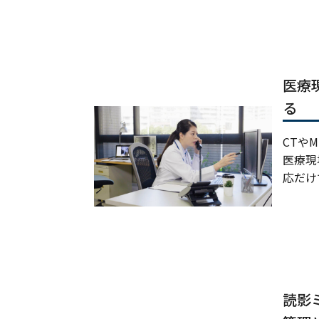
医療
る
CTや
医療現
応だけ
読影