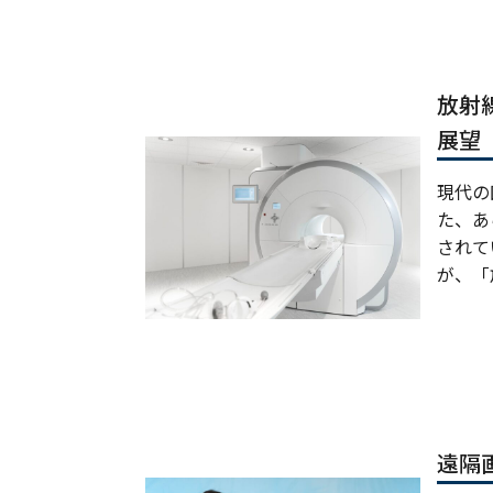
放射
展望
現代の
た、あ
されて
が、「放
遠隔