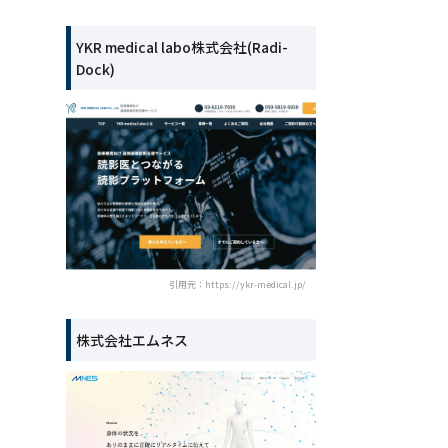
YKR medical labo株式会社(Radi-
Dock)
引用元：https://ykr-medical.jp/
株式会社エムネス