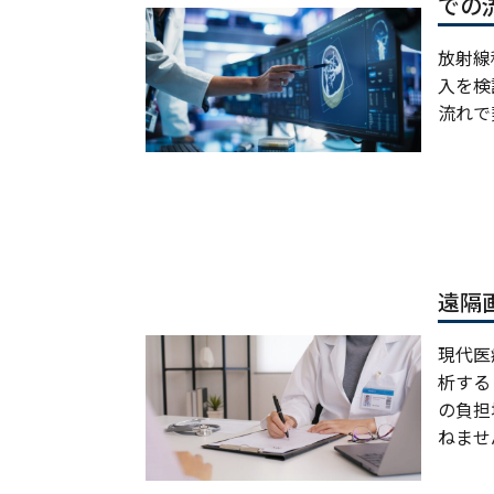
での
放射線
入を検
流れで
遠隔
現代医
析する
の負担
ねません