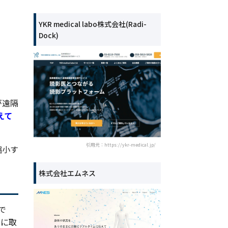
YKR medical labo株式会社(Radi-
Dock)
が遠隔
えて
引用元：https://ykr-medical.jp/
縮小す
株式会社エムネス
で
うに取