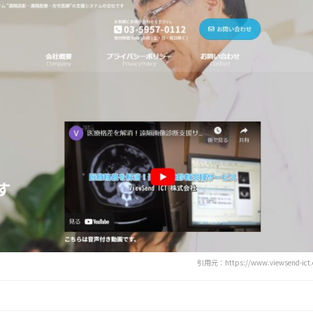
引用元：https://www.viewsend-ict.c