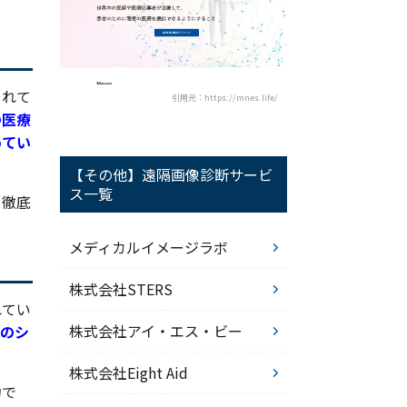
されて
引用元：https://mnes.life/
の医療
ってい
【その他】遠隔画像診断サービ
ス一覧
を徹底
メディカルイメージラボ
株式会社STERS
れてい
株式会社アイ・エス・ビー
のシ
株式会社Eight Aid
力で